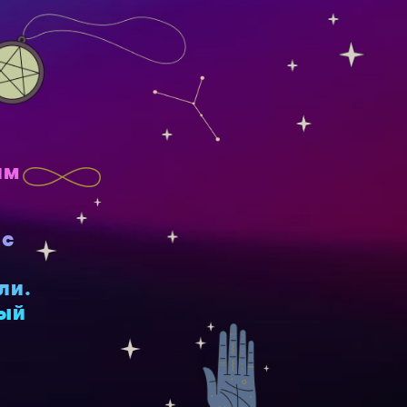
им
ас
ли.
вый