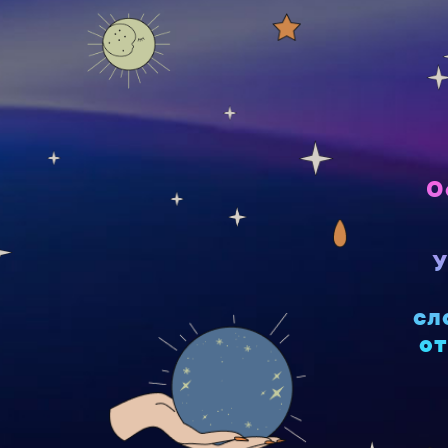
О
У
сл
от